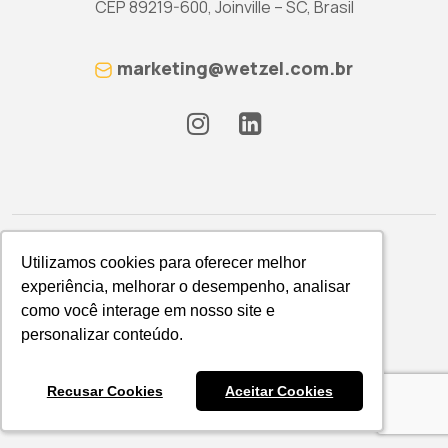
CEP 89219-600, Joinville – SC, Brasil
marketing@wetzel.com.br
Utilizamos cookies para oferecer melhor
Utilizamos cookies para oferecer melhor
experiência, melhorar o desempenho, analisar
experiência, melhorar o desempenho, analisar
como você interage em nosso site e
como você interage em nosso site e
Política de Privacidade
personalizar conteúdo.
personalizar conteúdo.
WETZEL S/A © 2026
Recusar Cookies
Recusar Cookies
Aceitar Cookies
Aceitar Cookies