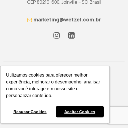
CEP 89219-600, Joinville – SC, Brasil
marketing@wetzel.com.br
Utilizamos cookies para oferecer melhor
Utilizamos cookies para oferecer melhor
experiência, melhorar o desempenho, analisar
experiência, melhorar o desempenho, analisar
como você interage em nosso site e
como você interage em nosso site e
Política de Privacidade
personalizar conteúdo.
personalizar conteúdo.
WETZEL S/A © 2026
Recusar Cookies
Recusar Cookies
Aceitar Cookies
Aceitar Cookies