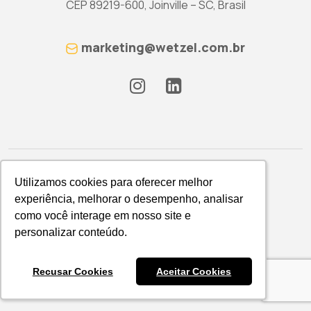
CEP 89219-600, Joinville – SC, Brasil
marketing@wetzel.com.br
Utilizamos cookies para oferecer melhor
Utilizamos cookies para oferecer melhor
experiência, melhorar o desempenho, analisar
experiência, melhorar o desempenho, analisar
como você interage em nosso site e
como você interage em nosso site e
Política de Privacidade
personalizar conteúdo.
personalizar conteúdo.
WETZEL S/A © 2026
Recusar Cookies
Recusar Cookies
Aceitar Cookies
Aceitar Cookies