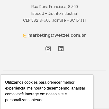
Rua Dona Francisca, 8.300
Bloco J – Distrito Industrial
CEP 89219-600, Joinville – SC, Brasil
marketing@wetzel.com.br
Utilizamos cookies para oferecer melhor
Utilizamos cookies para oferecer melhor
experiência, melhorar o desempenho, analisar
experiência, melhorar o desempenho, analisar
como você interage em nosso site e
como você interage em nosso site e
Política de Privacidade
personalizar conteúdo.
personalizar conteúdo.
WETZEL S/A © 2026