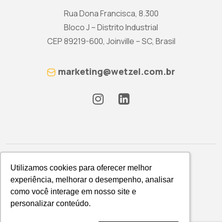
Rua Dona Francisca, 8.300
Bloco J – Distrito Industrial
CEP 89219-600, Joinville – SC, Brasil
marketing@wetzel.com.br
Utilizamos cookies para oferecer melhor
Utilizamos cookies para oferecer melhor
experiência, melhorar o desempenho, analisar
experiência, melhorar o desempenho, analisar
como você interage em nosso site e
como você interage em nosso site e
Política de Privacidade
personalizar conteúdo.
personalizar conteúdo.
WETZEL S/A © 2026